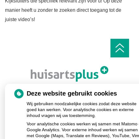
Kijksluiters die specifiek relevant zijn voor u! Op deze
manier heeft u zonder te zoeken direct toegang tot de
juiste video’s!
Ga
naar
het
begin
van
de
pagin
Deze website gebruikt cookies
Sûnhûs Gezondheidscentrum Makkum
Wij gebruiken noodzakelijke cookies zodat deze website
Ds. L. Touwenlaan
13a
8754 BP
Makkum
goed kan werken. Voor analytische cookies en externe
Uw Zorg Online
Privacy verklaring
|
Cookie-
inhoud vragen wij uw toestemming.
instellingen
|
Voorwaarden
|
Beheer
Voor analytische cookies werken wij samen met Matomo
Google Analytics. Voor externe inhoud werken wij samen
met Google (Maps, Translate en Reviews), YouTube, Vi