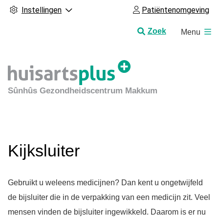
Instellingen
Patiëntenomgeving
H
Zoek
Menu
o
o
f
d
m
Sûnhûs Gezondheidscentrum Makkum
e
n
u
Kijksluiter
Gebruikt u weleens medicijnen? Dan kent u ongetwijfeld
de bijsluiter die in de verpakking van een medicijn zit. Veel
mensen vinden de bijsluiter ingewikkeld. Daarom is er nu