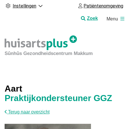
Instellingen
Patiëntenomgeving
H
Zoek
Menu
o
o
f
d
m
Sûnhûs Gezondheidscentrum Makkum
e
n
u
Aart
Praktijkondersteuner GGZ
Terug naar overzicht