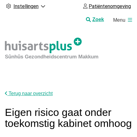
Instellingen
Patiëntenomgeving
H
Zoek
Menu
o
o
f
d
m
Sûnhûs Gezondheidscentrum Makkum
e
n
u
Terug naar overzicht
Eigen risico gaat onder
toekomstig kabinet omhoog