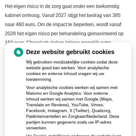
Het eigen risico in de zorg gaat onder een toekomstig
kabinet omhoog. Vanaf 2027 stijgt het bedrag van 385
naar 460 euro. Om de impact te beperken, wordt vanaf
2028 het eigen risico per behandeling gemaximeerd op
150 euro. Chronisch zieken krijgen mogelijk extra
Deze website gebruikt cookies
compensatie via gemeenten.
Wij gebruiken noodzakelijke cookies zodat deze
website goed kan werken. Voor analytische
cookies en externe inhoud vragen wij uw
Lees het hele artikel op:
Nationale zorggids
toestemming.
Voor analytische cookies werken wij samen met
Publicatiedatum:
30-01-2026
Matomo en Google Analytics. Voor externe
inhoud werken wij samen met Google (Maps,
Translate en Reviews), YouTube, Vimeo,
Facebook, Instagram, X (Twitter), Qualizorg,
Patiëntenvertellen en ZorgkaartNederland. Deze
Ga
partijen kunnen gegevens zoals uw IP-adres
naar
verwerken.
het
begin